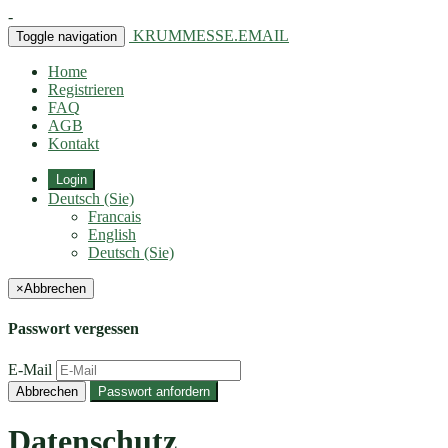
-
KRUMMESSE.EMAIL
Toggle navigation
Home
Registrieren
FAQ
AGB
Kontakt
Login
Deutsch (Sie)
Francais
English
Deutsch (Sie)
×
Abbrechen
Passwort vergessen
E-Mail
Abbrechen
Passwort anfordern
Datenschutz