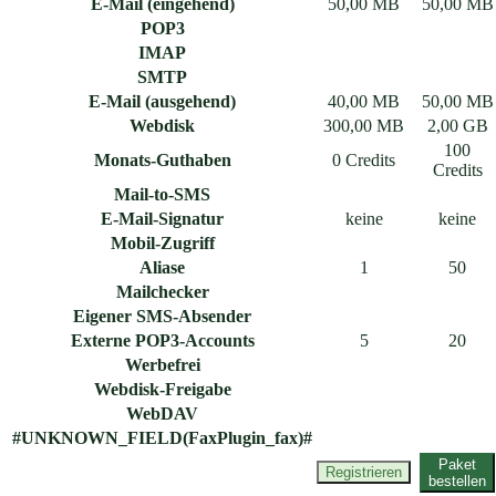
E-Mail (eingehend)
50,00 MB
50,00 MB
POP3
IMAP
SMTP
E-Mail (ausgehend)
40,00 MB
50,00 MB
Webdisk
300,00 MB
2,00 GB
100
Monats-Guthaben
0 Credits
Credits
Mail-to-SMS
E-Mail-Signatur
keine
keine
Mobil-Zugriff
Aliase
1
50
Mailchecker
Eigener SMS-Absender
Externe POP3-Accounts
5
20
Werbefrei
Webdisk-Freigabe
WebDAV
#UNKNOWN_FIELD(FaxPlugin_fax)#
Paket
Registrieren
bestellen