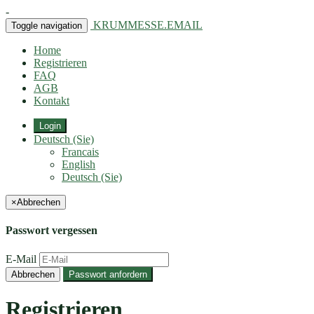
-
KRUMMESSE.EMAIL
Toggle navigation
Home
Registrieren
FAQ
AGB
Kontakt
Login
Deutsch (Sie)
Francais
English
Deutsch (Sie)
×
Abbrechen
Passwort vergessen
E-Mail
Abbrechen
Passwort anfordern
Registrieren